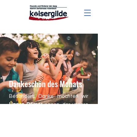
Dankeschön des Monats
Besonders Danke möchten wir
Hagen Römer
sagen, der unsere
Bauarbeiten mit seinem
persönlichen und auch
maschinellen Einsatz tatkräftig