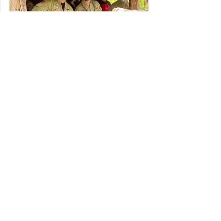
10.05.2022
Klosterschänke am 1. Mai
zugunsten des Projekts "Wald-
Jurte" voller Erfolg
„Worscht“, Klosterbier und
schönes Wetter – was ein Glück!
So konnten wir wieder einen tollen
Umsatz machen und mehrere