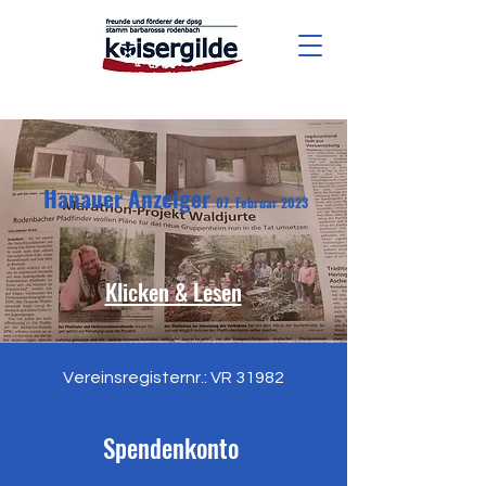
Hanauer Anzeiger
07. Februar 2
023
Klicken & Lesen
Vereinsregisternr.: VR 31982
Spendenkonto